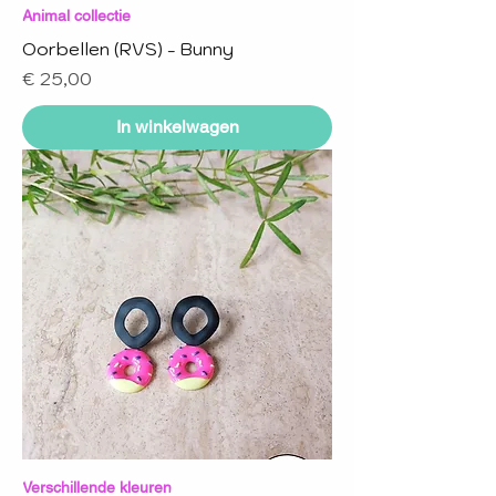
Animal collectie
Oorbellen (RVS) - Bunny
Prijs
€ 25,00
In winkelwagen
Verschillende kleuren