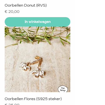
Oorbellen Donut (RVS)
Prijs
€ 20,00
In winkelwagen
Oorbellen Flores (S925 steker)
Prijs
€ 25,00