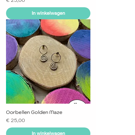
In winkelwagen
Oorbellen Golden Maze
Prijs
€ 25,00
In winkelwagen